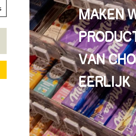
MAKEN W
s
PRODUCT
VAN CH
EERLIJK