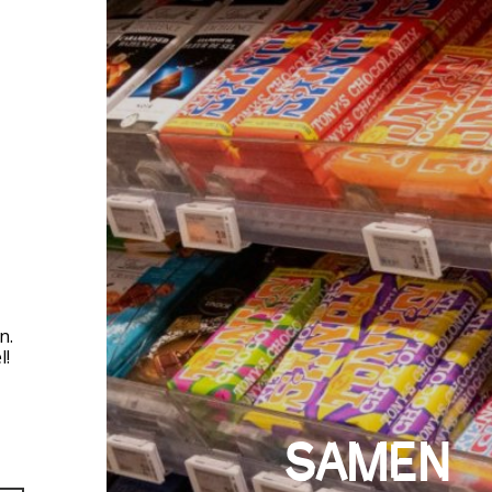
n.
l!
SAMEN