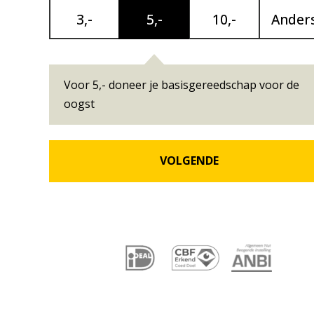
Maandelijkse
3,-
5,-
10,-
Ander
bijdrage
Voor 5,- doneer je basisgereedschap voor de
oogst