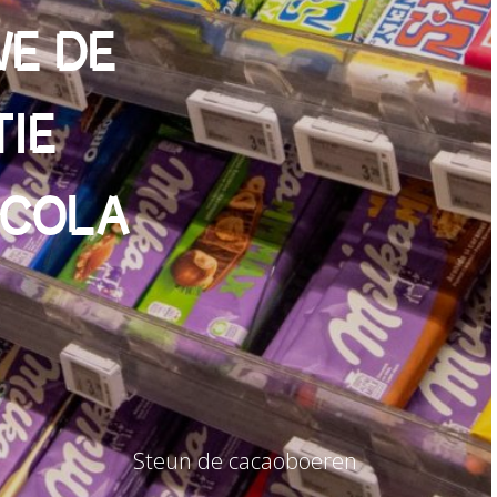
E DE
IE
OCOLA
Steun de cacaoboeren