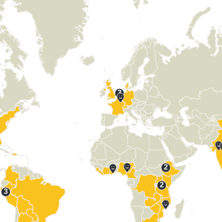
3
2
2
3