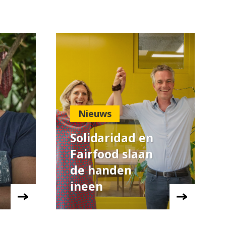
Nieuws
Solidaridad en
Fairfood slaan
de handen
ineen