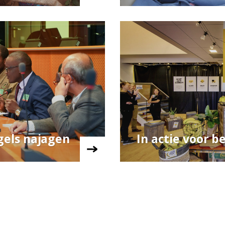
egels najagen
In actie voor 