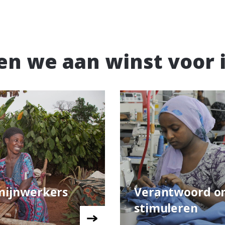
en we aan winst voor 
mijnwerkers
Verantwoord 
stimuleren