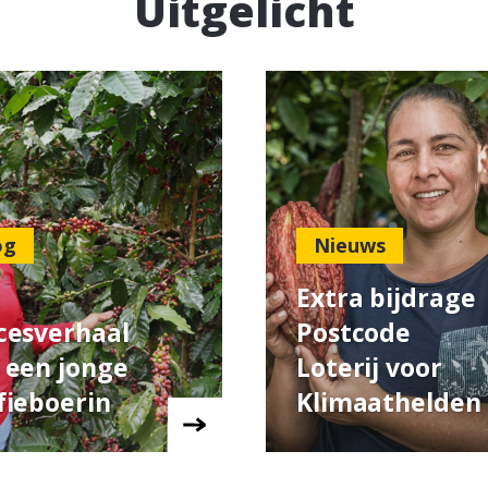
Uitgelicht
og
Nieuws
Extra bijdrage
cesverhaal
Postcode
 een jonge
Loterij voor
fieboerin
Klimaathelden