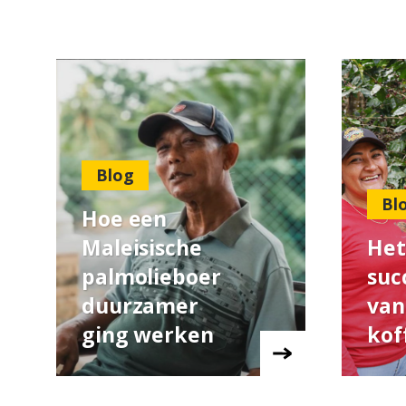
Blog
Bl
Hoe een
Maleisische
Het
palmolieboer
suc
duurzamer
van
ging werken
kof