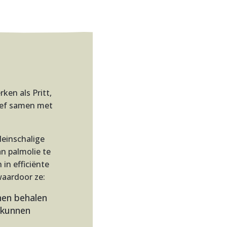
ken als Pritt,
sief samen met
leinschalige
n palmolie te
in efficiënte
aardoor ze:
nen behalen
 kunnen