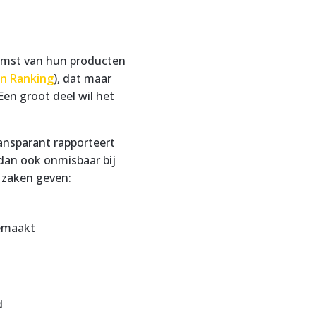
komst van hun producten
on Ranking
), dat maar
en groot deel wil het
ansparant rapporteert
 dan ook onmisbaar bij
 zaken geven:
gemaakt
d