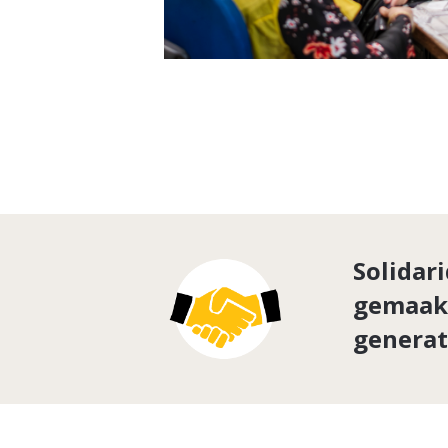
Solidar
gemaakt
generat