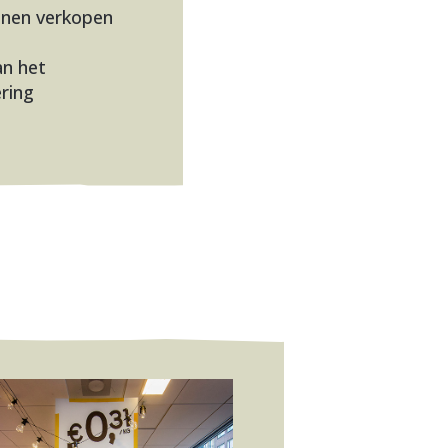
nnen verkopen
an het
ring