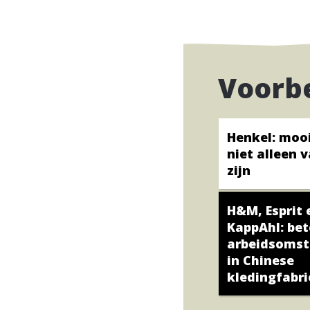
Voorb
Henkel: mooi
niet alleen 
zijn
H&M, Esprit 
KappAhl: bet
arbeidsoms
in Chinese
kledingfabr