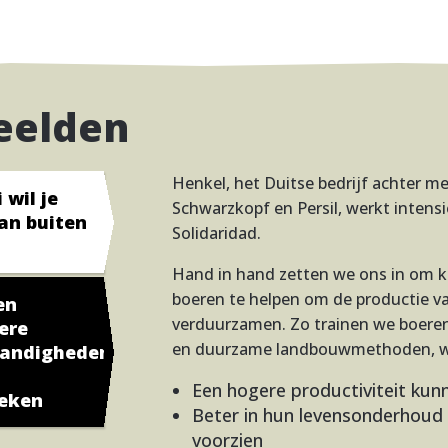
eelden
Henkel, het Duitse bedrijf achter mer
 wil je
Schwarzkopf en Persil, werkt inten
van buiten
Solidaridad.
Hand in hand zetten we ons in om k
boeren te helpen om de productie va
en
verduurzamen. Zo trainen we boeren 
ere
en duurzame landbouwmethoden, w
tandigheden
Een hogere productiviteit kun
ieken
Beter in hun levensonderhoud
voorzien