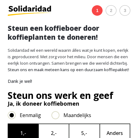
1
2
3
Steun een koffieboer door
koffieplanten te doneren!
Solidaridad wil een wereld waarin álles wat je kunt kopen, eerlijk
is geproduceerd. Met zorg voor het milieu. Door mensen die een
eerlijk loon ontvangen. Samen brengen we die wereld dichterbij.
Steun ons en maak meteen kans op een duurzaam koffiepakket!
Dank je wel!
Steun ons werk en geef
Ja, ik doneer koffiebomen
Eenmalig
Maandelijks
Giftbedrag
*
1,-
2,-
5,-
Anders