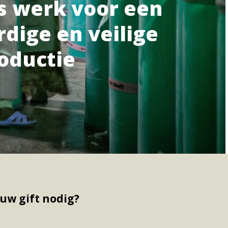
s werk voor een
dige en veilige
roductie
uw gift nodig?