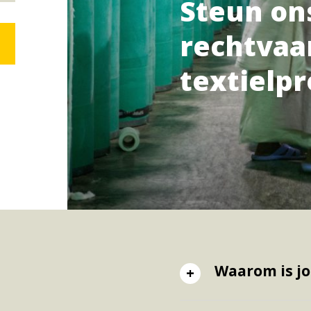
Steun on
rechtvaar
textielp
Waarom is jo