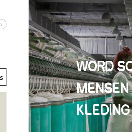
3
WORD SO
s
MENSEN 
KLEDING