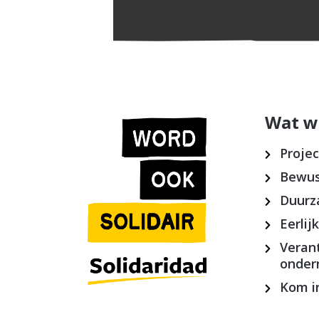
Wat w
Proje
Bewus
Duurz
Eerlij
Veran
onde
Kom in