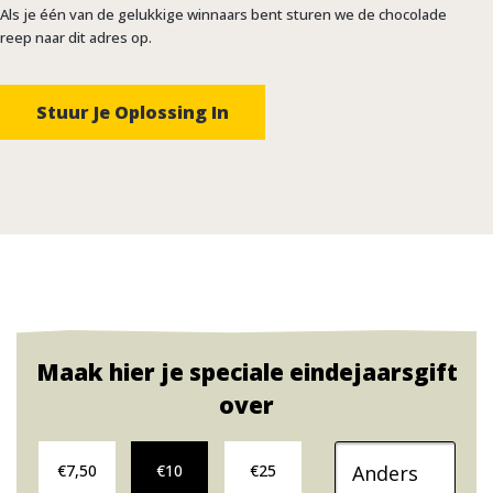
Als je één van de gelukkige winnaars bent sturen we de chocolade
reep naar dit adres op.
Maak hier je speciale eindejaarsgift
over
Doneer maandelijks €7,50
Doneer maandelijks €10
Doneer maandelijks €25
Ander donatiebedra
€7,50
€10
€25