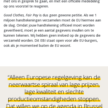
met ons in gesprek te gaan, en met een officiële mededeling
op ons voorstel te reageren.
Good Clothes, Fair Pay
is dus geen gewone petitie. Als we 1
miljoen handtekeningen verzamelen moet de EU hiermee aan
de slag. Omdat jouw handtekening officieel moet worden
geverifieerd, moet je een aantal gegevens invullen om te
kunnen tekenen. Wij hebben geen invloed op de gegevens die
verzameld worden. Dit EBI staat open voor alle EU-burgers,
ook als je momenteel buiten de EU woont.
“Alleen Europese regelgeving kan de
neerwaartse spiraal van lage prijzen,
lage kwaliteit en slechte
productieomstandigheden stoppen.
Dat willen we op de agenda in Brussel