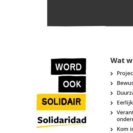
Wat w
Proje
Bewus
Duurz
Eerlij
Veran
onde
Kom in