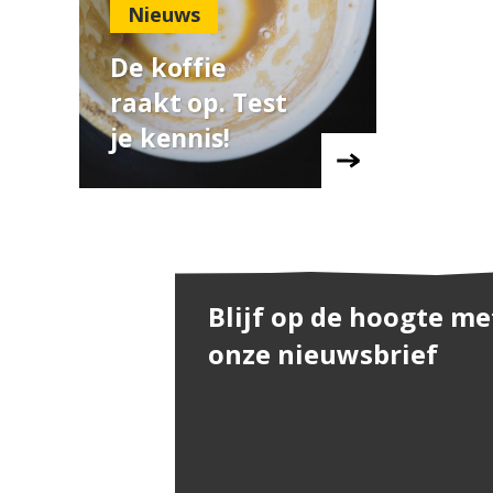
Nieuws
De koffie
raakt op. Test
je kennis!
Blijf op de hoogte me
onze nieuwsbrief