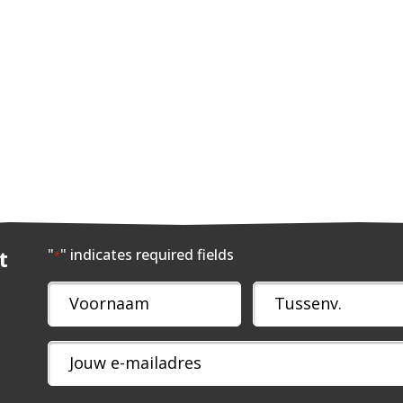
t
"
" indicates required fields
*
Naam
*