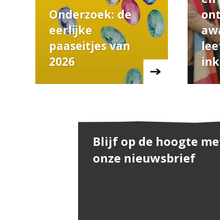
Onderzoek: de
on
eerlijke
aw
paaseitjes van
lee
2026
in
Blijf op de hoogte me
onze nieuwsbrief