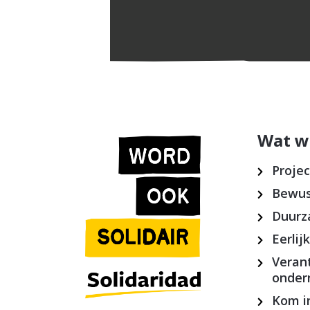
Wat w
Proje
Bewus
Duurz
Eerlij
Veran
onde
Kom in