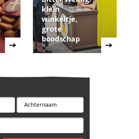
klein
winkeltje,
grote
boodschap