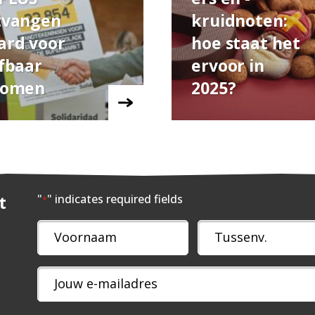
tvangen
kruidnoten:
ard voor
hoe staat het
fbaar
ervoor in
komen
2025?
t
"
" indicates required fields
*
Naam
*