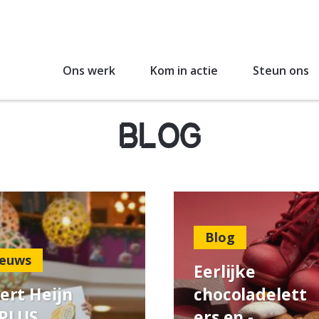
Ons werk
Kom in actie
Steun ons
BLOG
Blog
euws
Eerlijke
ert Heijn
chocoladelett
 PLUS
ers en -