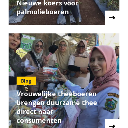
Nieuwe koers voor
palmolieboeren
Blog
Vrouwelijke theeboeren
brengen duurzame thee
direct naar
consumenten