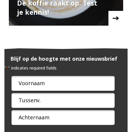
De koffie raakt op. Test
je kennis!
Blijf op de hoogte met onze nieuwsbrief
"
" indicates required fields
*
Naam
*