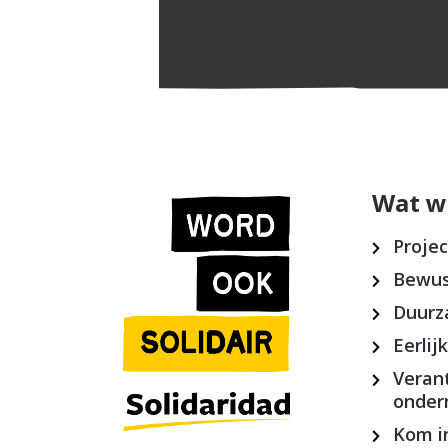
Wat w
Proje
Bewus
Duurz
Eerlij
Veran
onde
Kom in