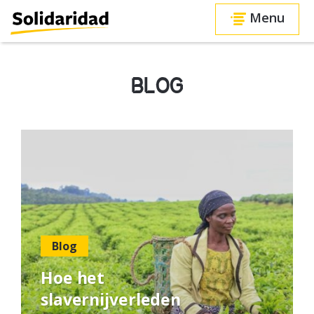
Menu
BLOG
Blog
Hoe het
slavernijverleden