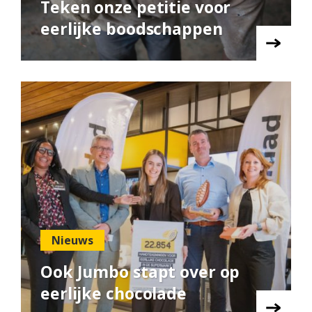
Teken onze petitie voor
eerlijke boodschappen
Nieuws
Ook Jumbo stapt over op
eerlijke chocolade