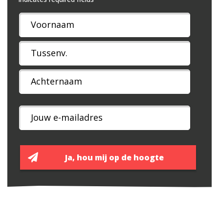
Naam
*