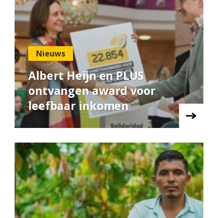
Nieuws
Albert Heijn en PLUS
ontvangen award voor
leefbaar inkomen