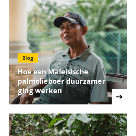
Blog
Hoe een Maleisische
palmolieboer duurzamer
ging werken