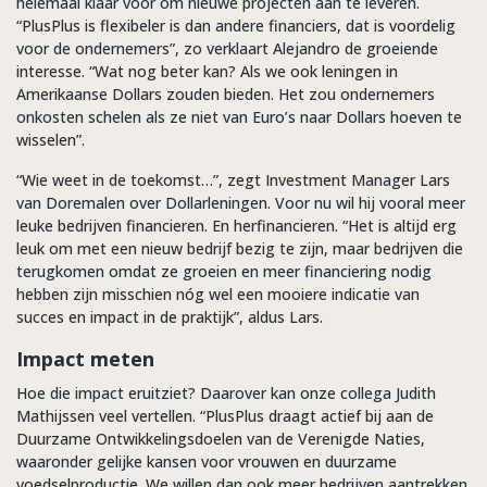
helemaal klaar voor om nieuwe projecten aan te leveren.
“PlusPlus is flexibeler is dan andere financiers, dat is voordelig
voor de ondernemers”, zo verklaart Alejandro de groeiende
interesse. “Wat nog beter kan? Als we ook leningen in
Amerikaanse Dollars zouden bieden. Het zou ondernemers
onkosten schelen als ze niet van Euro’s naar Dollars hoeven te
wisselen”.
“Wie weet in de toekomst…”, zegt Investment Manager Lars
van Doremalen over Dollarleningen. Voor nu wil hij vooral meer
leuke bedrijven financieren. En herfinancieren. “Het is altijd erg
leuk om met een nieuw bedrijf bezig te zijn, maar bedrijven die
terugkomen omdat ze groeien en meer financiering nodig
hebben zijn misschien nóg wel een mooiere indicatie van
succes en impact in de praktijk”, aldus Lars.
Impact meten
Hoe die impact eruitziet? Daarover kan onze collega Judith
Mathijssen veel vertellen. “PlusPlus draagt actief bij aan de
Duurzame Ontwikkelingsdoelen van de Verenigde Naties,
waaronder gelijke kansen voor vrouwen en duurzame
voedselproductie. We willen dan ook meer bedrijven aantrekken