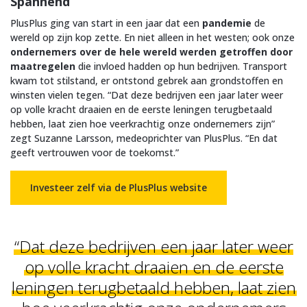
Spannend
PlusPlus ging van start in een jaar dat een
pandemie
de
wereld op zijn kop zette. En niet alleen in het westen; ook onze
ondernemers over de hele wereld werden getroffen door
maatregelen
die invloed hadden op hun bedrijven. Transport
kwam tot stilstand, er ontstond gebrek aan grondstoffen en
winsten vielen tegen. “Dat deze bedrijven een jaar later weer
op volle kracht draaien en de eerste leningen terugbetaald
hebben, laat zien hoe veerkrachtig onze ondernemers zijn”
zegt Suzanne Larsson, medeoprichter van PlusPlus. “En dat
geeft vertrouwen voor de toekomst.”
Investeer zelf via de PlusPlus website
“Dat deze bedrijven een jaar later weer
op volle kracht draaien en de eerste
leningen terugbetaald hebben, laat zien