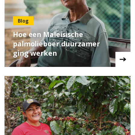
Blog
Hoe een Maleisische
palmolieboer duurzamer
ging werken