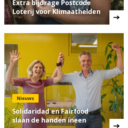
Extra bijdrage Postcode
Loterij voor Klimaathelden
Nieuws
Solidaridad en Fairfood
slaan de handen ineen