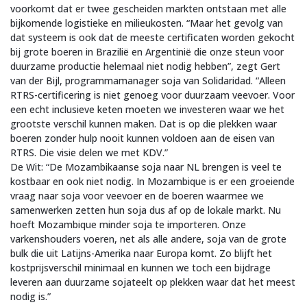
voorkomt dat er twee gescheiden markten ontstaan met alle
bijkomende logistieke en milieukosten. “Maar het gevolg van
dat systeem is ook dat de meeste certificaten worden gekocht
bij grote boeren in Brazilië en Argentinië die onze steun voor
duurzame productie helemaal niet nodig hebben”, zegt Gert
van der Bijl, programmamanager soja van Solidaridad. “Alleen
RTRS-certificering is niet genoeg voor duurzaam veevoer. Voor
een echt inclusieve keten moeten we investeren waar we het
grootste verschil kunnen maken. Dat is op die plekken waar
boeren zonder hulp nooit kunnen voldoen aan de eisen van
RTRS. Die visie delen we met KDV.”
De Wit: “De Mozambikaanse soja naar NL brengen is veel te
kostbaar en ook niet nodig. In Mozambique is er een groeiende
vraag naar soja voor veevoer en de boeren waarmee we
samenwerken zetten hun soja dus af op de lokale markt. Nu
hoeft Mozambique minder soja te importeren. Onze
varkenshouders voeren, net als alle andere, soja van de grote
bulk die uit Latijns-Amerika naar Europa komt. Zo blijft het
kostprijsverschil minimaal en kunnen we toch een bijdrage
leveren aan duurzame sojateelt op plekken waar dat het meest
nodig is.”