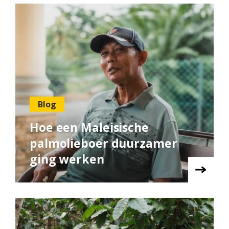
Blog
Hoe een Maleisische
palmolieboer duurzamer
ging werken