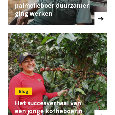
palmolieboer duurzamer
ging werken
Blog
Het succesverhaal van
een jonge koffieboerin