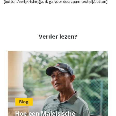
[button:/eerlijk-tshirt]Ja, ik ga voor duurzaam textiel[/button]
Verder lezen?
Blog
Hoe een Maleisische