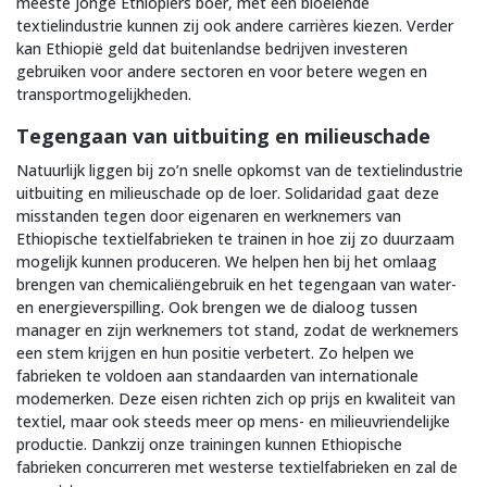
meeste jonge Ethiopiërs boer, met een bloeiende
textielindustrie kunnen zij ook andere carrières kiezen. Verder
kan Ethiopië geld dat buitenlandse bedrijven investeren
gebruiken voor andere sectoren en voor betere wegen en
transportmogelijkheden.
Tegengaan van uitbuiting en milieuschade
Natuurlijk liggen bij zo’n snelle opkomst van de textielindustrie
uitbuiting en milieuschade op de loer. Solidaridad gaat deze
misstanden tegen door eigenaren en werknemers van
Ethiopische textielfabrieken te trainen in hoe zij zo duurzaam
mogelijk kunnen produceren. We helpen hen bij het omlaag
brengen van chemicaliëngebruik en het tegengaan van water-
en energieverspilling. Ook brengen we de dialoog tussen
manager en zijn werknemers tot stand, zodat de werknemers
een stem krijgen en hun positie verbetert. Zo helpen we
fabrieken te voldoen aan standaarden van internationale
modemerken. Deze eisen richten zich op prijs en kwaliteit van
textiel, maar ook steeds meer op mens- en milieuvriendelijke
productie. Dankzij onze trainingen kunnen Ethiopische
fabrieken concurreren met westerse textielfabrieken en zal de