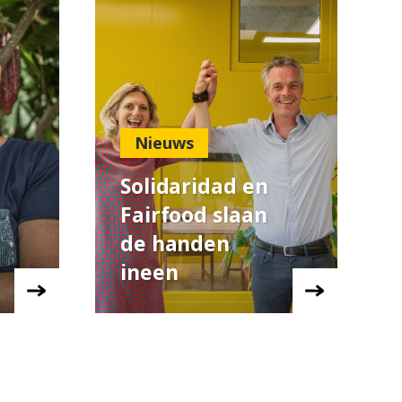
Nieuws
Solidaridad en
Fairfood slaan
de handen
ineen