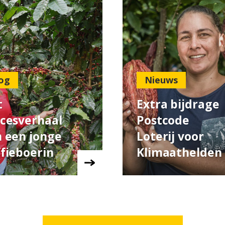
og
Nieuws
t
Extra bijdrage
cesverhaal
Postcode
 een jonge
Loterij voor
fieboerin
Klimaathelden