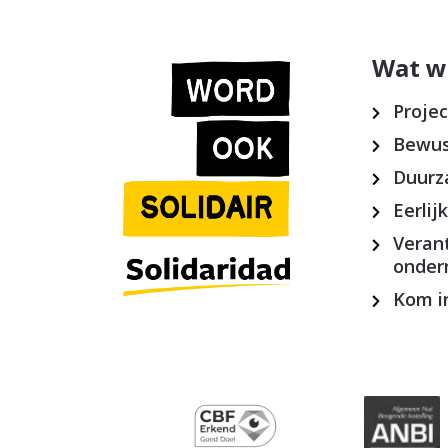
Wat w
Proje
Bewus
Duurz
Eerlij
Veran
onde
Kom in