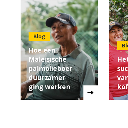
Blog
Bl
Hoe een
Maleisische
He
palmolieboer
suc
duurzamer
van
ging werken
kof