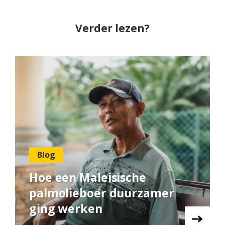
Verder lezen?
Blog
Hoe een Maleisische
palmolieboer duurzamer
ging werken