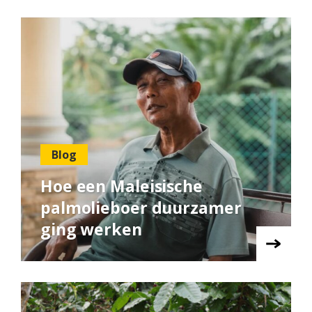
Blog
Hoe een Maleisische
palmolieboer duurzamer
ging werken