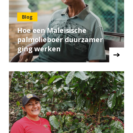
Blog
Hoe een Maleisische
palmolieboer duurzamer
ging werken