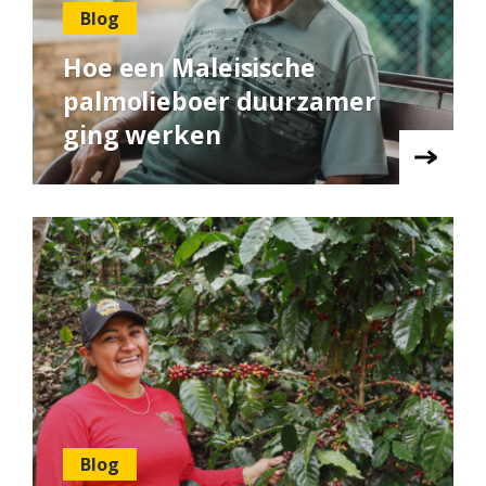
Blog
Hoe een Maleisische
palmolieboer duurzamer
ging werken
Blog