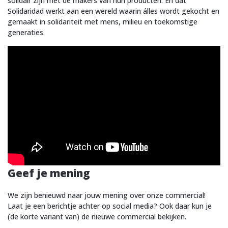
solidair zijn met de makers van hun producten. En dat
Solidaridad werkt aan een wereld waarin álles wordt gekocht en
gemaakt in solidariteit met mens, milieu en toekomstige
generaties.
Geef je mening
We zijn benieuwd naar jouw mening over onze commercial!
Laat je een berichtje achter op social media? Ook daar kun je
(de korte variant van) de nieuwe commercial bekijken.