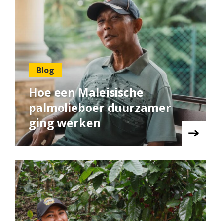
Blog
Hoe een Maleisische
palmolieboer duurzamer
ging werken