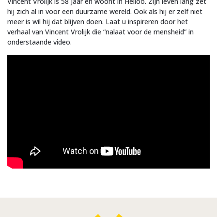
Vincent Vrolijk is 58 jaar en woont in Heiloo. Zijn leven lang zet
hij zich al in voor een duurzame wereld. Ook als hij er zelf niet
meer is wil hij dat blijven doen. Laat u inspireren door het
verhaal van Vincent Vrolijk die “nalaat voor de mensheid” in
onderstaande video.