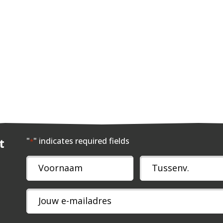
t
"
" indicates required fields
*
Naam
*