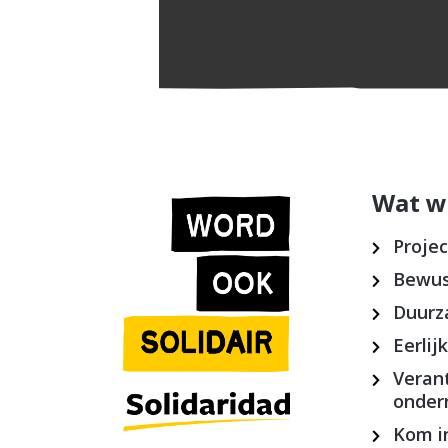
Wat w
Proje
Bewus
Duurz
Eerlij
Veran
onde
Kom in