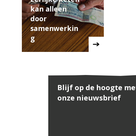
kan alleen
door
samenwerkin
g
Blijf op de hoogte me
onze nieuwsbrief