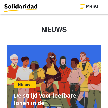
Menu
NIEUWS
Nieuws
De strijd voor leefbare
lonen in de