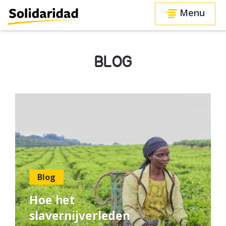
Menu
BLOG
Blog
Hoe het
slavernijverleden