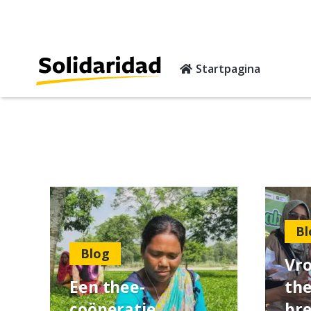
Startpagina
Bl
Blog
Vro
Een thee-
th
coöperatie
br