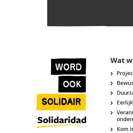
Wat w
Proje
Bewus
Duurz
Eerlij
Veran
onde
Kom in