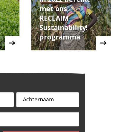
met ons
RECLAIM
Sustainability!
programma