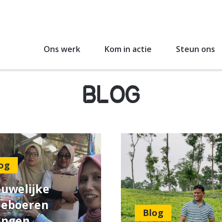
Ons werk
Kom in actie
Steun ons
BLOG
og
uwelijke
eeboeren
Blog
engen