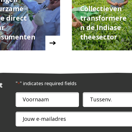
urzame
Collectieven
e direct
transformere
ar
n de Indiase
nsumenten
theesector
t
"
" indicates required fields
*
Naam
*