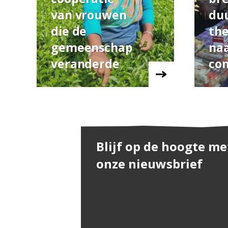
van vrouwen
du
die de
the
gemeenschap
na
veranderde
co
Blijf op de hoogte me
onze nieuwsbrief