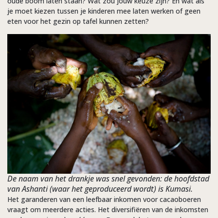
oude boom laten staan? Wat zou jouw keuze zijn? En wat als
je moet kiezen tussen je kinderen mee laten werken of geen
eten voor het gezin op tafel kunnen zetten?
De naam van het drankje was snel gevonden: de hoofdstad
van Ashanti (waar het geproduceerd wordt) is Kumasi.
Het garanderen van een leefbaar inkomen voor cacaoboeren
vraagt om meerdere acties. Het diversifiëren van de inkomsten