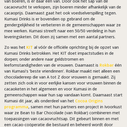
van boeren, is er daar één van. Door ook het sap van de
cacaovrucht te verkopen, zijn boeren minder afhankelijk van de
cacaoprijs. Daarnaast gaat het ook voedselverspilling tegen.
Kumasi Drinks is er bovendien op gebrand om de
gendergelijkheid te verbeteren in de gemeenschappen waar ze
mee werken. Kumasi streeft naar een 50/50 verdeling in hun
leveringsketen. Dit doen zij samen met een aantal partners.
Zo was het
KIT
al vóór de officiële oprichting bij de opzet van
Kumasi Drinks betrokken. Het KIT doet impactstudies in de
dorpen; onder andere naar geldstromen en
leefomstandigheden van de vrouwen. Daarnaast is
Rokbar
één
van Kumasi’s ‘beste vriendinnen’. Rokbar maakt niet alleen een
chocoladereep die van A tot Z door vrouwen is gemaakt. Zij
zetten zich ook in voor eerlijke kansen voor vrouwen binnen de
cacaoketen in het algemeen en voor Kumasi in de
gemeenschappen waar hun sap vandaan komt. Daarnaast start
Kumasi dit jaar, als onderdeel van het
Cocoa Origins
programma
, samen met hun partners een project in Ivoorkust
waar ze Bean to Bar Chocolade (van Rokbar) combineren met
toepassingen van cacaovruchtsap. Dit gebeurt binnen en met
een cacao-coöperatie die bestuurd en beheerd wordt door