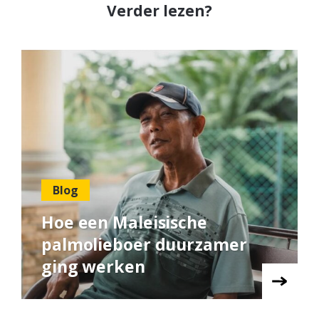
Verder lezen?
Blog
Hoe een Maleisische
palmolieboer duurzamer
ging werken