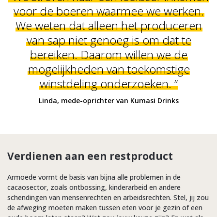
voor de boeren waarmee we werken.
We weten dat alleen het produceren
van sap niet genoeg is om dat te
bereiken. Daarom willen we de
mogelijkheden van toekomstige
winstdeling onderzoeken. ”
Linda, mede-oprichter van Kumasi Drinks
Verdienen aan een restproduct
Armoede vormt de basis van bijna alle problemen in de
cacaosector, zoals ontbossing, kinderarbeid en andere
schendingen van mensenrechten en arbeidsrechten. Stel, jij zou
de afweging moeten maken tussen eten voor je gezin of een