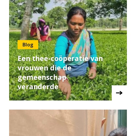
Blog
Een thee-coöperatie van
vrouwen die de
gemeenschap
veranderde