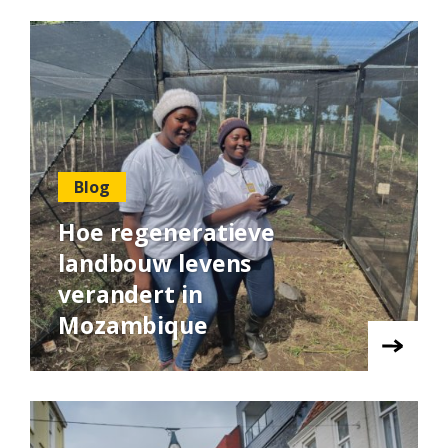
Blog
Hoe regeneratieve
landbouw levens
verandert in
Mozambique