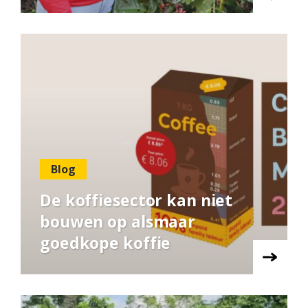
Blog
De koffiesector kan niet
bouwen op alsmaar
goedkope koffie