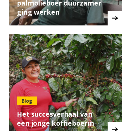
palmolieboer duurzamer
ging werken
Blog
Het succesverhaal van
een jonge koffieboerin