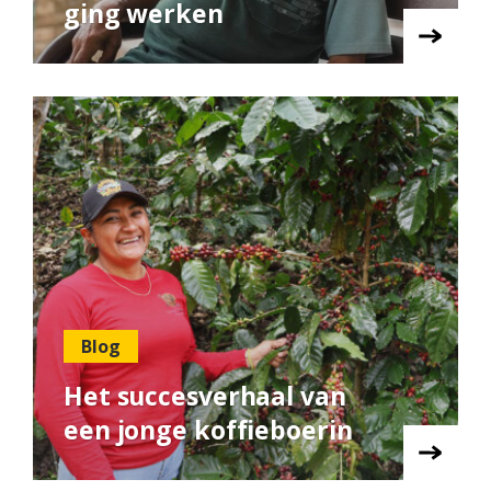
ging werken
Blog
Het succesverhaal van
een jonge koffieboerin