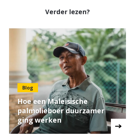
Verder lezen?
Blog
Hoe een Maleisische
palmolieboer duurzamer
ging werken