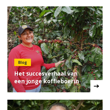
Blog
Het succesverhaal van
een jonge koffieboerin