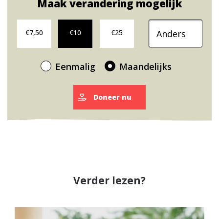
Maak verandering mogelijk
Doneer maandelijks €7,50
Doneer maandelijks €10
Doneer maandelijks €25
Ander donatiebedra
€7,50
€10
€25
Eenmalig
Maandelijks
Doneer nu
Verder lezen?