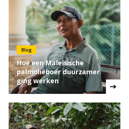
Blog
Hoe een Maleisische
palmolieboer duurzamer
ging werken