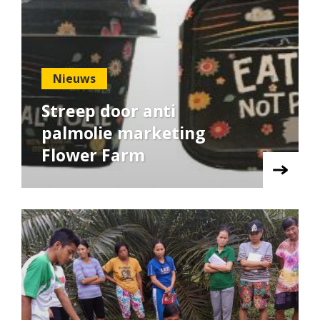
Nieuws
Streep‌ ‌door‌ ‌anti‌
‌palmolie‌ ‌marketing‌
‌Flower‌ ‌Farm‌