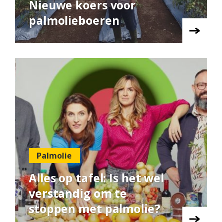
Nieuwe koers voor
palmolieboeren
Palmolie
Alles op tafel: Is het wel
verstandig om te
stoppen met palmolie?