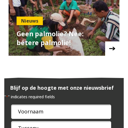
Nieuws
Geen palmolie? Nee:
bétere palmolie!
Blijf op de hoogte met onze nieuwsbrief
"
" indicates required fields
*
Naam
*