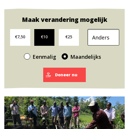
Maak verandering mogelijk
Doneer maandelijks €7,50
Doneer maandelijks €10
Doneer maandelijks €25
Ander donatiebedra
€7,50
€10
€25
Eenmalig
Maandelijks
Doneer nu