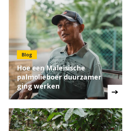
Blog
Hoe een Maleisische
palmolieboer duurzamer
ging werken