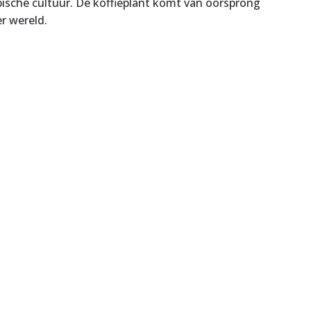
opische cultuur. De koffieplant komt van oorsprong
r wereld.