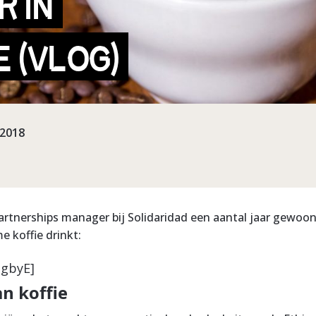
 IN
Ë (VLOG)
-2018
partnerships manager bij Solidaridad een aantal jaar gewoo
e koffie drinkt:
pgbyE]
an koffie