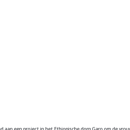
dad aan een project in het Ethiopische dorp Garo om de vro