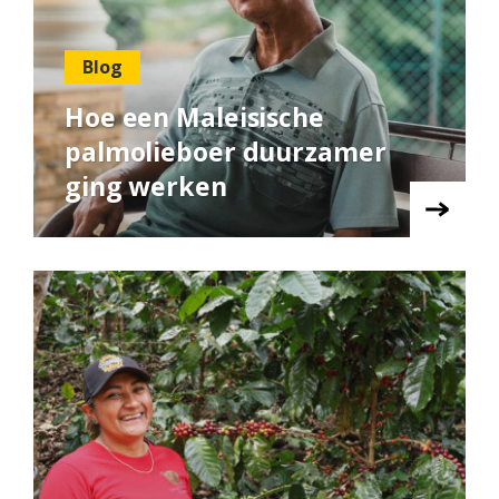
Blog
Hoe een Maleisische
palmolieboer duurzamer
ging werken