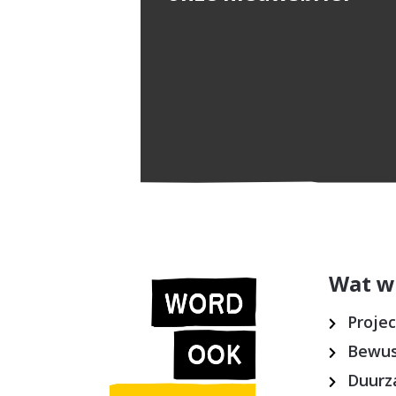
Wat w
Proje
Bewus
Duurz