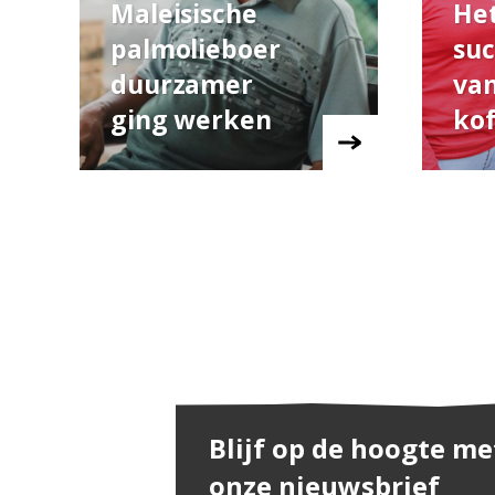
Maleisische
He
palmolieboer
suc
duurzamer
van
ging werken
kof
Blijf op de hoogte me
onze nieuwsbrief