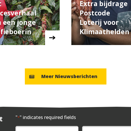
t
Extra bijdrage
cesverhaal
Postcode
 een jonge
Loterij voor
fieboerin
Klimaathelden
Meer Nieuwsberichten
t
"
" indicates required fields
*
Naam