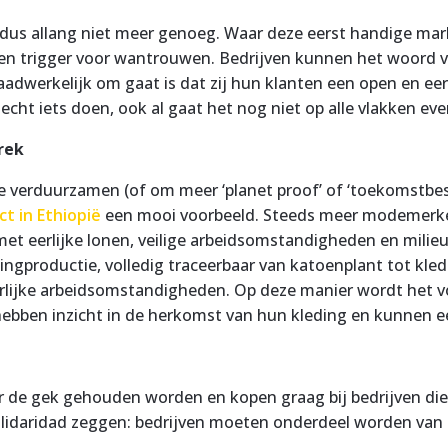
dus allang niet meer genoeg. Waar deze eerst handige mar
 een trigger voor wantrouwen. Bedrijven kunnen het woord v
dwerkelijk om gaat is dat zij hun klanten een open en eerli
ij echt iets doen, ook al gaat het nog niet op alle vlakken e
rek
te verduurzamen (of om meer ‘planet proof’ of ‘toekomstbes
ct in Ethiopië
een mooi voorbeeld. Steeds meer modemerken
et eerlijke lonen, veilige arbeidsomstandigheden en milie
ingproductie, volledig traceerbaar van katoenplant tot kle
erlijke arbeidsomstandigheden. Op deze manier wordt het 
 hebben inzicht in de herkomst van hun kleding en kunnen ee
or de gek gehouden worden en kopen
graag bij bedrijven d
olidaridad zeggen: bedrijven moeten onderdeel worden van d