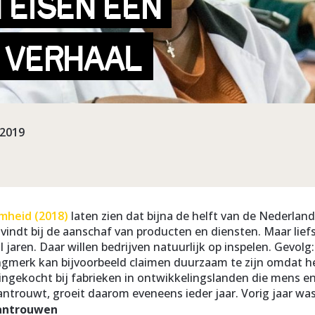
 EISEN EEN
K VERHAAL
-2019
mheid (2018)
laten zien dat bijna de helft van de Nederla
vindt bij de aanschaf van producten en diensten. Maar liefst
 jaren. Daar willen bedrijven natuurlijk op inspelen. Gevol
ingmerk kan bijvoorbeeld claimen duurzaam te zijn omdat he
 is ingekocht bij fabrieken in ontwikkelingslanden die men
trouwt, groeit daarom eveneens ieder jaar. Vorig jaar was 
wantrouwen