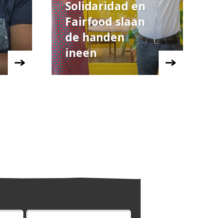
Solidaridad en
Fairfood slaan
de handen
ineen