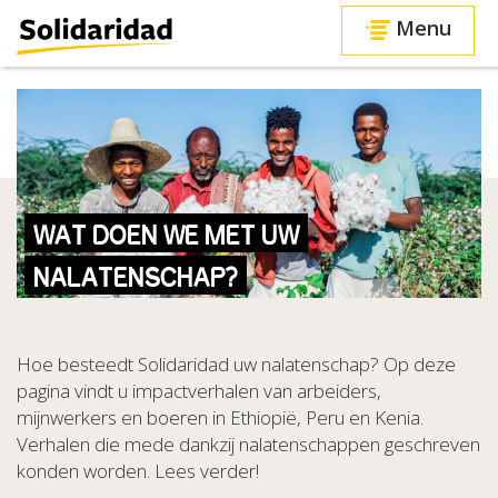
Menu
In de kledingfabriek
In de mijnbouw
Op de
WAT DOEN WE MET UW
NALATENSCHAP?
Hoe besteedt Solidaridad uw nalatenschap? Op deze
pagina vindt u impactverhalen van arbeiders,
mijnwerkers en boeren in Ethiopië, Peru en Kenia.
Verhalen die mede dankzij nalatenschappen geschreven
konden worden. Lees verder!