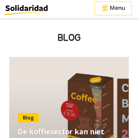
Menu
BLOG
Blog
De koffiesector kan niet