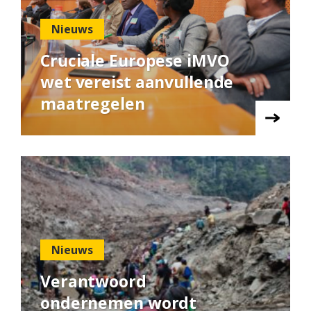
Nieuws
Cruciale Europese iMVO
wet vereist aanvullende
maatregelen
Nieuws
Verantwoord
ondernemen wordt