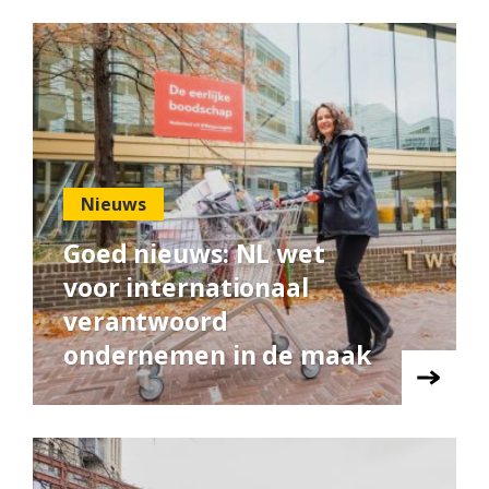
Nieuws
Goed nieuws: NL wet
voor internationaal
verantwoord
ondernemen in de maak