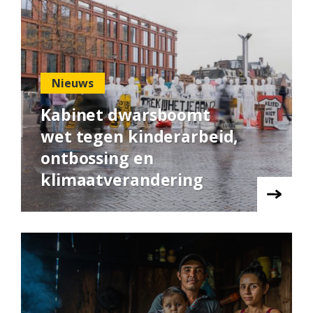
Nieuws
Kabinet dwarsboomt
wet tegen kinderarbeid,
ontbossing en
klimaatverandering