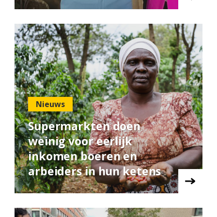
Nieuws
Supermarkten doen
weinig voor eerlijk
inkomen boeren en
arbeiders in hun ketens