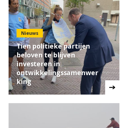
Nieuws
Tien politieke partijen
beloven te blijven
investeren in
ontwikkelingssamenwer
king