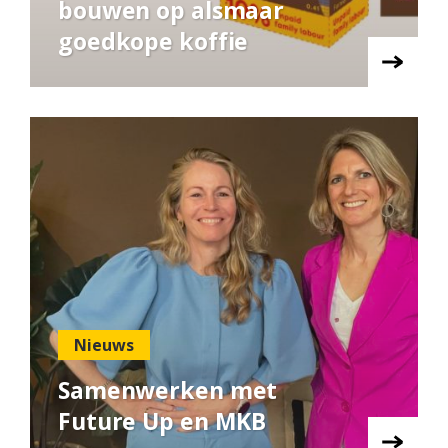
bouwen op alsmaar
goedkope koffie
Nieuws
Samenwerken met
Future Up en MKB