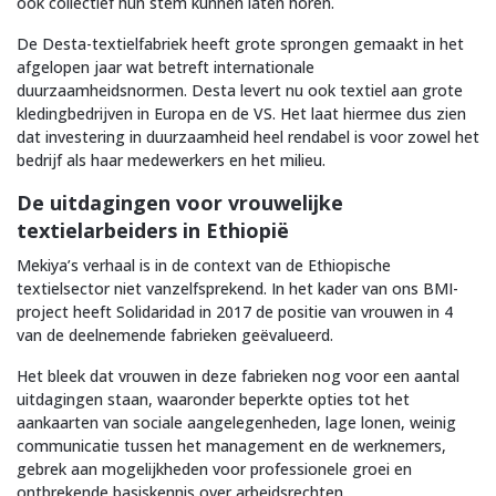
ook collectief hun stem kunnen laten horen.
De Desta-textielfabriek heeft grote sprongen gemaakt in het
afgelopen jaar wat betreft internationale
duurzaamheidsnormen. Desta levert nu ook textiel aan grote
kledingbedrijven in Europa en de VS. Het laat hiermee dus zien
dat investering in duurzaamheid heel rendabel is voor zowel het
bedrijf als haar medewerkers en het milieu.
De uitdagingen voor vrouwelijke
textielarbeiders in Ethiopië
Mekiya’s verhaal is in de context van de Ethiopische
textielsector niet vanzelfsprekend. In het kader van ons BMI-
project heeft Solidaridad in 2017 de positie van vrouwen in 4
van de deelnemende fabrieken geëvalueerd.
Het bleek dat vrouwen in deze fabrieken nog voor een aantal
uitdagingen staan, waaronder beperkte opties tot het
aankaarten van sociale aangelegenheden, lage lonen, weinig
communicatie tussen het management en de werknemers,
gebrek aan mogelijkheden voor professionele groei en
ontbrekende basiskennis over arbeidsrechten.