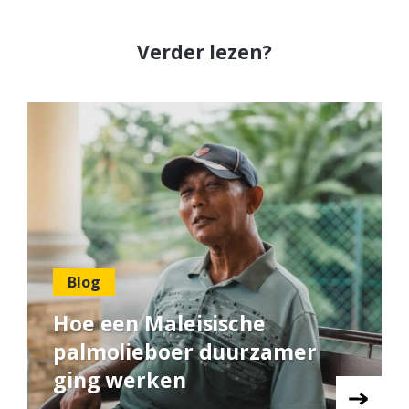
Verder lezen?
Blog
Hoe een Maleisische
palmolieboer duurzamer
ging werken