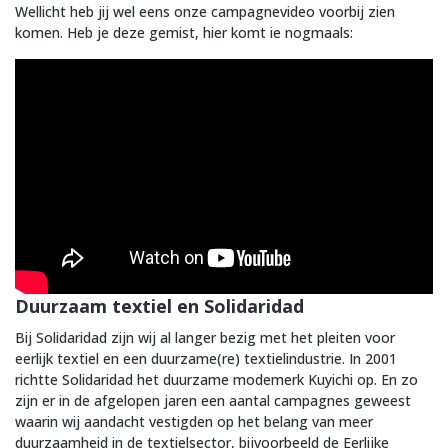
Wellicht heb jij wel eens onze campagnevideo voorbij zien
komen. Heb je deze gemist, hier komt ie nogmaals:
Duurzaam textiel en Solidaridad
Bij Solidaridad zijn wij al langer bezig met het pleiten voor
eerlijk textiel en een duurzame(re) textielindustrie. In 2001
richtte Solidaridad het duurzame modemerk Kuyichi op. En zo
zijn er in de afgelopen jaren een aantal campagnes geweest
waarin wij aandacht vestigden op het belang van meer
duurzaamheid in de textielsector, bijvoorbeeld de Eerlijke