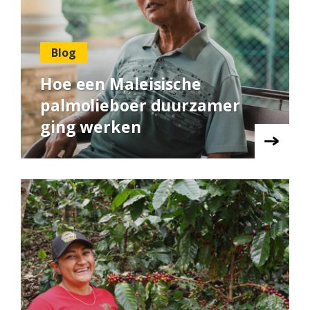
Blog
Hoe een Maleisische
palmolieboer duurzamer
ging werken