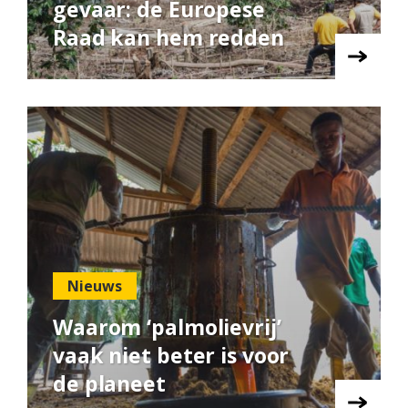
gevaar: de Europese
Raad kan hem redden
Nieuws
Waarom ‘palmolievrij’
vaak niet beter is voor
de planeet