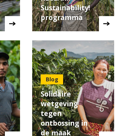
Sustainability!
programma
Blog
Solidaire
wetgeving
tegen
ontbossing in
de maak