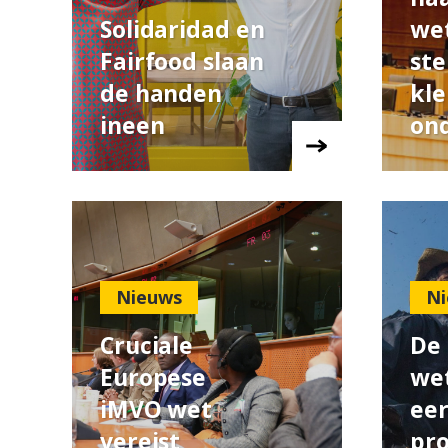
Solidaridad en
wet
Fairfood slaan
ste
de handen
kle
ineen
ond
Nieuws
Ni
Cruciale
De
Europese
we
iMVO wet
eer
vereist
pr