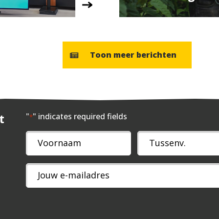
Toon meer berichten
t
"
" indicates required fields
*
Naam
*