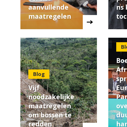
aanvullende
ns 
maatregelen
to
Bl
Boe
Afr
Blog
spr
Vijf
Eu
noodzakelijke
Pa
maatregelen
ov
om bossen te
du
redden
ha