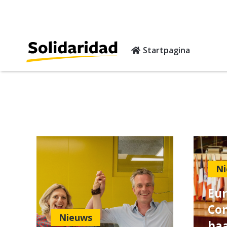
Startpagina
Ni
Eu
Co
Nieuws
haa