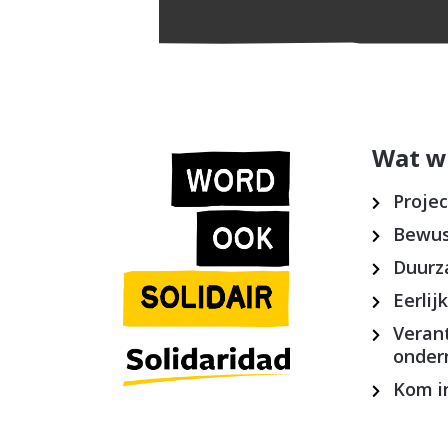
Wat w
Proje
Bewus
Duurz
Eerlij
Veran
onde
Kom in