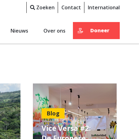
Zoeken
Contact
International
Doneer
Nieuws
Over ons
Blog
Vice Versa #2:
De Europese