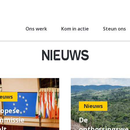
Ons werk
Kom in actie
Steun ons
NIEUWS
euws
Nieuws
ropese
mmissie
De
lt
ontbossingswe