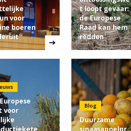
telijke
t loopt gevaar:
un voor
de Europese
ine boeren
Raad kan hem
eruit
redden
euws
 Europese
Blog
t voor
lijke
Duurzame
oductiekete
sinaasappelpr