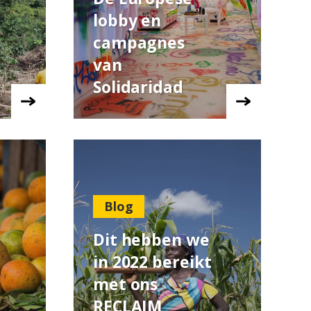
lobby en
campagnes
van
Solidaridad
Blog
Dit hebben we
in 2022 bereikt
met ons
RECLAIM