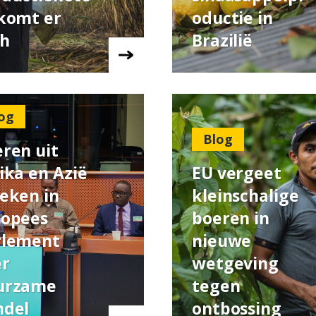
komt er
oductie in
ch
Brazilië
og
Blog
ren uit
ika en Azië
EU vergeet
eken in
kleinschalige
ropees
boeren in
rlement
nieuwe
er
wetgeving
urzame
tegen
ndel
ontbossing