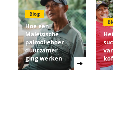
Blog
Bl
Hoe een
Maleisische
He
palmolieboer
suc
duurzamer
van
ging werken
kof