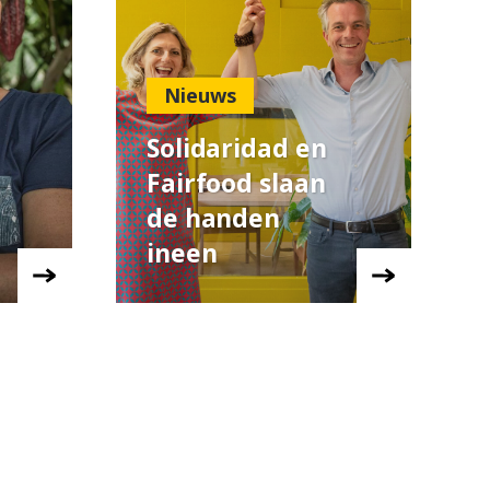
Nieuws
Solidaridad en
Fairfood slaan
de handen
ineen