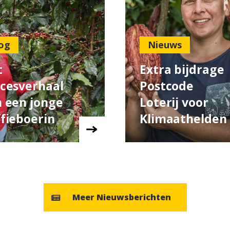
og
Nieuws
t
Extra bijdrage
cesverhaal
Postcode
 een jonge
Loterij voor
fieboerin
Klimaathelden
Meer Nieuwsberichten