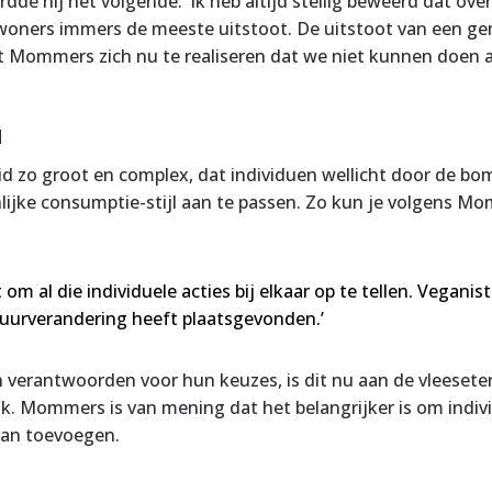
e hij het volgende: ‘Ik heb altijd stellig beweerd dat over
oners immers de meeste uitstoot. De uitstoot van een gemi
Mommers zich nu te realiseren dat we niet kunnen doen al
u
 zo groot en complex, dat individuen wellicht door de bome
lijke consumptie-stijl aan te passen. Zo kun je volgens Mo
t om al die individuele acties bij elkaar op te tellen. Vegani
ltuurverandering heeft plaatsgevonden.’
n verantwoorden voor hun keuzes, is dit nu aan de vleeset
k. Mommers is van mening dat het belangrijker is om individu
 kan toevoegen.