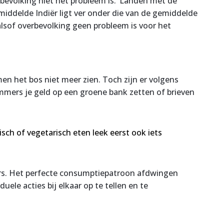
bevolking niet het probleem is.’ Landen met de
ddelde Indiër ligt ver onder die van de gemiddelde
sof overbevolking geen probleem is voor het
n het bos niet meer zien. Toch zijn er volgens
mmers je geld op een groene bank zetten of brieven
stisch of vegetarisch eten leek eerst ook iets
ers. Het perfecte consumptiepatroon afdwingen
ele acties bij elkaar op te tellen en te