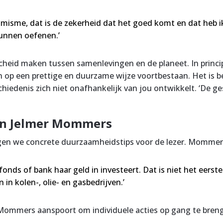
imisme, dat is de zekerheid dat het goed komt en dat heb ik 
 kunnen oefenen.’
d maken tussen samenlevingen en de planeet. In principe 
n op een prettige en duurzame wijze voortbestaan. Het is bel
iedenis zich niet onafhankelijk van jou ontwikkelt. ‘De ges
an Jelmer Mommers
en we concrete duurzaamheidstips voor de lezer. Mommers
onds of bank haar geld in investeert. Dat is niet het eers
n kolen-, olie- en gasbedrijven.’
Mommers aanspoort om individuele acties op gang te breng