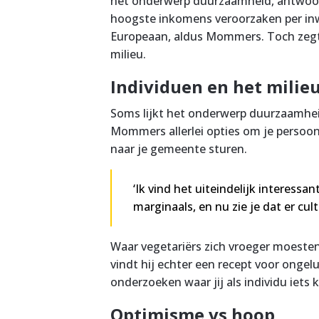
het onderwerp duurzaamheid, antwoordd
hoogste inkomens veroorzaken per inw
Europeaan, aldus Mommers. Toch zegt 
milieu.
Individuen en het milie
Soms lijkt het onderwerp duurzaamheid
Mommers allerlei opties om je persoon
naar je gemeente sturen.
‘Ik vind het uiteindelijk interessan
marginaals, en nu zie je dat er cu
Waar vegetariërs zich vroeger moeste
vindt hij echter een recept voor ongelu
onderzoeken waar jij als individu iets
Optimisme vs hoop