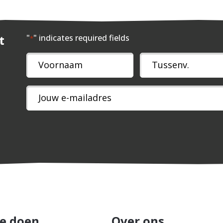
t
"
" indicates required fields
*
Naam
*
e doen
Over ons