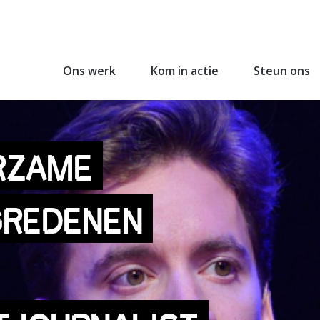
Ons werk
Kom in actie
Steun ons
RZAME
REDENEN