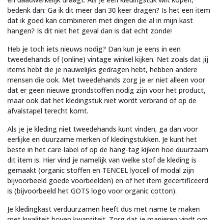
bedenk dan: Ga ik dit meer dan 30 keer dragen? Is het een item
dat ik goed kan combineren met dingen die al in mijn kast
hangen? Is dit niet het geval dan is dat echt zonde!
Heb je toch iets nieuws nodig? Dan kun je eens in een
tweedehands of (online) vintage winkel kijken. Net zoals dat jij
items hebt die je nauwelijks gedragen hebt, hebben andere
mensen die ook. Met tweedehands zorg je er niet alleen voor
dat er geen nieuwe grondstoffen nodig zijn voor het product,
maar ook dat het kledingstuk niet wordt verbrand of op de
afvalstapel terecht komt.
Als je je kleding niet tweedehands kunt vinden, ga dan voor
eerlijke en duurzame merken of kledingstukken. Je kunt het
beste in het care-label of op de hang-tag kijken hoe duurzaam
dit item is. Hier vind je namelijk van welke stof de kleding is
gemaakt (organic stoffen en TENCEL lyocell of modal zijn
bijvoorbeeld goede voorbeelden) en of het item gecertificeerd
is (bijvoorbeeld het GOTS logo voor organic cotton).
Je kledingkast verduurzamen heeft dus met name te maken
met kwaliteit boven kwantiteit. Zorg dat je manieren vindt om