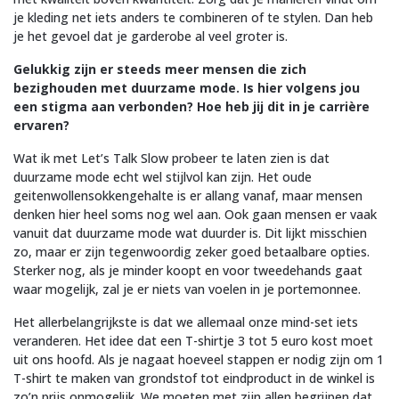
je kleding net iets anders te combineren of te stylen. Dan heb
je het gevoel dat je garderobe al veel groter is.
Gelukkig zijn er steeds meer mensen die zich
bezighouden met duurzame mode. Is hier volgens jou
een stigma aan verbonden? Hoe heb jij dit in je carrière
ervaren?
Wat ik met Let’s Talk Slow probeer te laten zien is dat
duurzame mode echt wel stijlvol kan zijn. Het oude
geitenwollensokkengehalte is er allang vanaf, maar mensen
denken hier heel soms nog wel aan. Ook gaan mensen er vaak
vanuit dat duurzame mode wat duurder is. Dit lijkt misschien
zo, maar er zijn tegenwoordig zeker goed betaalbare opties.
Sterker nog, als je minder koopt en voor tweedehands gaat
waar mogelijk, zal je er niets van voelen in je portemonnee.
Het allerbelangrijkste is dat we allemaal onze mind-set iets
veranderen. Het idee dat een T-shirtje 3 tot 5 euro kost moet
uit ons hoofd. Als je nagaat hoeveel stappen er nodig zijn om 1
T-shirt te maken van grondstof tot eindproduct in de winkel is
zo’n prijs onmogelijk. We moeten met zijn allen begrijpen dat