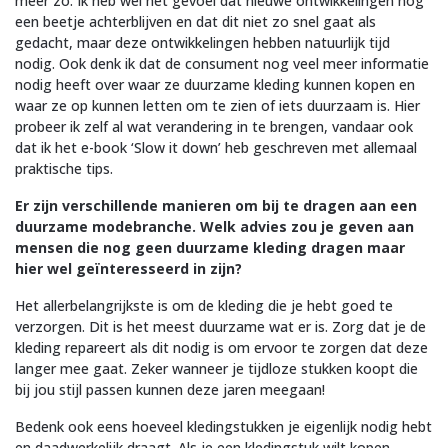
meer zo. Ik heb wel het gevoel dat nieuwe ontwikkelingen nog
een beetje achterblijven en dat dit niet zo snel gaat als
gedacht, maar deze ontwikkelingen hebben natuurlijk tijd
nodig. Ook denk ik dat de consument nog veel meer informatie
nodig heeft over waar ze duurzame kleding kunnen kopen en
waar ze op kunnen letten om te zien of iets duurzaam is. Hier
probeer ik zelf al wat verandering in te brengen, vandaar ook
dat ik het e-book ‘Slow it down’ heb geschreven met allemaal
praktische tips.
Er zijn verschillende manieren om bij te dragen aan een
duurzame modebranche. Welk advies zou je geven aan
mensen die nog geen duurzame kleding dragen maar
hier wel geïnteresseerd in zijn?
Het allerbelangrijkste is om de kleding die je hebt goed te
verzorgen. Dit is het meest duurzame wat er is. Zorg dat je de
kleding repareert als dit nodig is om ervoor te zorgen dat deze
langer mee gaat. Zeker wanneer je tijdloze stukken koopt die
bij jou stijl passen kunnen deze jaren meegaan!
Bedenk ook eens hoeveel kledingstukken je eigenlijk nodig hebt
en daadwerkelijk draagt. Als je een kledingstuk wilt kopen,