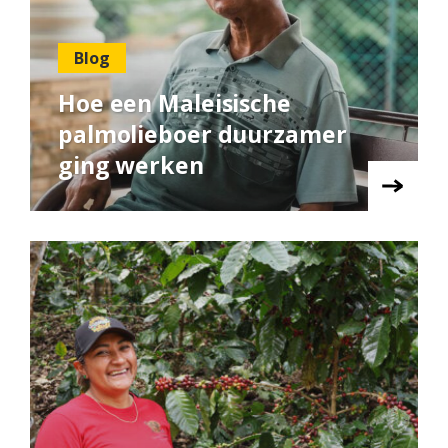
Blog
Hoe een Maleisische
palmolieboer duurzamer
ging werken