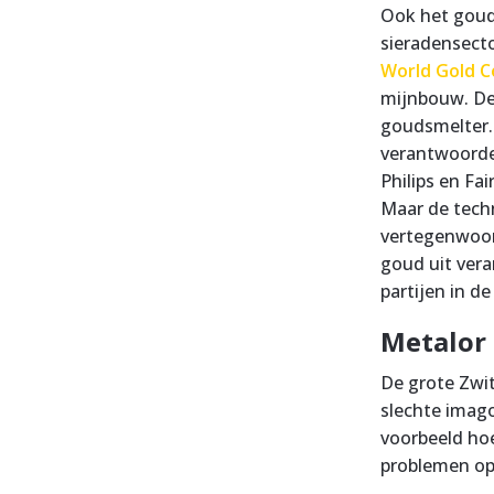
Ook het goud 
sieradensecto
World Gold C
mijnbouw. De
goudsmelter.
verantwoorde
Philips en Fa
Maar de techn
vertegenwoor
goud uit vera
partijen in d
Metalor 
De grote Zwi
slechte imago
voorbeeld ho
problemen op