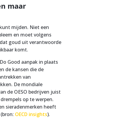
en maar
 kunt mijden. Niet een
robleem en moet volgens
zodat goud uit verantwoorde
ikbaar komt.
 Do Good aanpak in plaats
en de kansen die de
aantrekken van
ekken. De mondiale
van de OESO bedrijven juist
drempels op te werpen.
 en sieradenmerken heeft
 (bron:
OECD insights
).