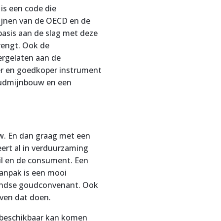
is een code die
ijnen van de OECD en de
basis aan de slag met deze
brengt. Ook de
ergelaten aan de
ler en goedkoper instrument
goudmijnbouw en een
uw. En dan graag met een
eert al in verduurzaming
il en de consument. Een
aanpak is een mooi
rlandse goudconvenant. Ook
jven dat doen.
 beschikbaar kan komen