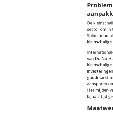
Problem
aanpak
De kleinschal
sector om in 
Solidaridad p
kleinschalig
International
van Do No Har
kleinschalige
investeringe
goudmarkt mij
aansporen om
Het mijden v
bijna altijd 
Maatwer