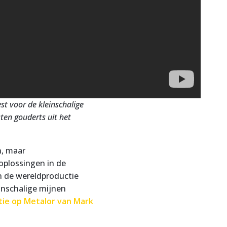
st voor de kleinschalige
sten gouderts uit het
n, maar
oplossingen in de
n de wereldproductie
inschalige mijnen
tie op Metalor van Mark