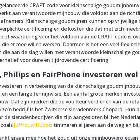
 gelanceerde CRAFT code voor kleinschalige goudmijnbouw 
werkt aan verantwoorde mijnbouw die voldoet aan de richtl
 afnemers. Kleinschalige goudmijnen kunnen op vrijwillige 
verplichte certificering en de kosten die dat met zich mee
e of waardering voor het voldoen aan de CRAFT code is ov
 die er mee willen werken. Daarmee is het een veel flexibe
n die aan de slag willen met verantwoorde kleinschalige 
ernatief voor dure en tijdrovende certificering.
 Philips en FairPhone investeren wel
investeren in verbetering van de kleinschalige goudmijnbo
 en een lange termijnvisie. Een aantal grote merken invest
uw. Dat zijn merken die de voorkeur verdienen van de reta
 zo’n bedrijf is het Zwitserse sieradenmerk Chopard. Hun 
r de sieradenbedrijven die zijn aangesloten bij het Nede
zoals
Juffrouw Dubois
timmeren al jaren aan de weg en bli
denkt graag mee hoe het goud uit onze mijnbouwprojecten