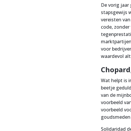
De vorig jaar
stapsgewijs 
vereisten van
code, zonder 
tegenprestati
marktpartijen
voor bedrijve
waardevol alt
Chopard,
Wat helpt is 
beetje geduld
van de mijnbo
voorbeeld van
voorbeeld voo
goudsmeden 
Solidaridad 