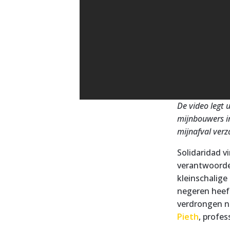
De video legt 
mijnbouwers in
mijnafval ver
Solidaridad v
verantwoorde
kleinschalige
negeren heef
verdrongen na
Pieth
, profes