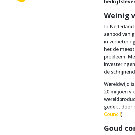
bedrijfsleven
Weinig 
In Nederland 
aanbod van go
in verbeterin
het de meeste
probleem. Mee
investeringen
de schrijnen
Wereldwijd is
20 miljoen v
wereldproduc
gedekt door 
Council
).
Goud co