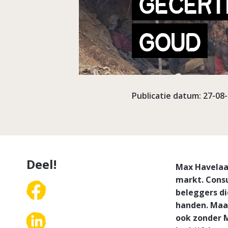
GECERT
GOUD
Publicatie datum: 27-08
Deel!
Max Havelaa
markt. Cons
beleggers di
handen. Maa
ook zonder M