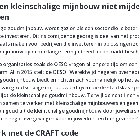
en kleinschalige mijnbouw niet mijd
ken
ige goudmijnbouw wordt gezien als een sector die je beter
te investeren. Dit risicomijdende gedrag is deel van het p
laats maken voor bedrijven die investeren in oplossingen 
e mijnbouw op middellange termijn breed op de markt besch
e organisaties zoals de OESO vragen al langere tijd om een
m. Al in 2015 stelt de OESO: ‘Wereldwijd negeren overhed
 goudmijnbouw biedt en richten zich voornamelijk op het 
n van grootschalige mijnbouwbedrijven die de staatskas sp
dt de kleinschalige goudmijnbouw. Terwijl de richtlijnen 
 samen te werken met kleinschalige mijnbouwers en geen 
an goud uit de kleinschalige goudmijnbouw door juweliers
grote negatieve gevolgen voor mijnwerkers en hun gezinnen’
k met de CRAFT code