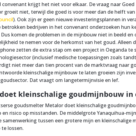
convenant krijgt het niet voor elkaar. De vraag naar Goed 
r groeit niet, terwijl die goed is voor meer dan de helft va
ouncil
). Ook zijn er geen nieuwe investeringsplannen in ve
 betrokken bedrijven in het convenant onderzoeken hun ke
 Dus komen de problemen in de mijnbouw niet in beeld en 
lijkheid te nemen voor de herkomst van het goud. Alleen d
irphone zetten de extra stap om een project in Oeganda te st
ologiesector (inclusief medische toepassingen zoals tand
digt niet meer dan tien procent van de marktvraag naar g
ntwoorde kleinschalige mijnbouw te laten groeien zijn inve
e goudsector. Dat vraagt om langetermijnvisie en lef.
doet kleinschalige goudmijnbouw in 
tserse goudsmelter Metalor doet kleinschalige goudmijnb
 en risico op misstanden. De middelgrote Yanaquihua-mijn 
e samenwerking tussen een grotere mijn en kleinschalige
 te lossen.