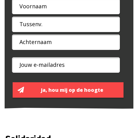
Naam
*