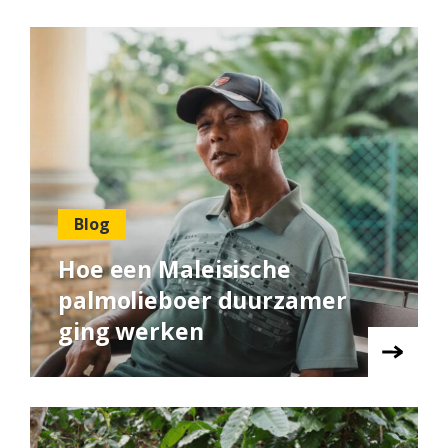
Blog
Hoe een Maleisische
palmolieboer duurzamer
ging werken